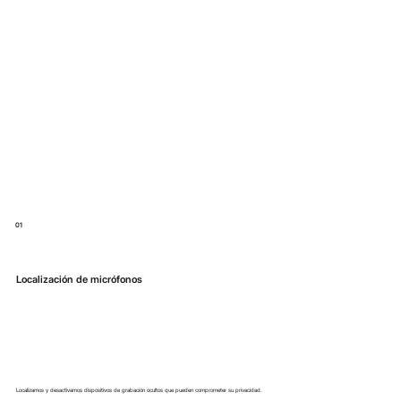
01
Localización de micrófonos
Localizamos y desactivamos dispositivos de grabación ocultos que pueden comprometer su privacidad.