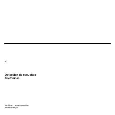
02
Detección de escuchas
telefónicas
Identifiquem i neutralitzem escoltes
telefòniques il·legals