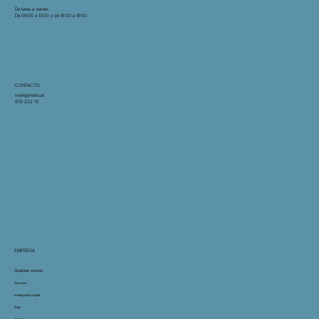
De lunes a viernes
De 09:00 a 13:00 y de 16:00 a 19:00
CONTACTO
mont@mont.cat
973 222 111
EMPRESA
Quiénes somos
Servicios
Investigación digital
Blog