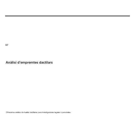
07
Anàlisi d'empremtes dactilars
Ofrecemos análisis de huellas dactilares para investigaciones legales o personales.