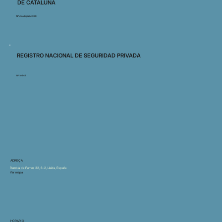
DE CATALUÑA
Nº de colegiado: 328
REGISTRO NACIONAL DE SEGURIDAD PRIVADA
Nº 10342
ADREÇA
Rambla de Ferran, 32, 6-2, Lleida, España
Ver mapa
HORARIO