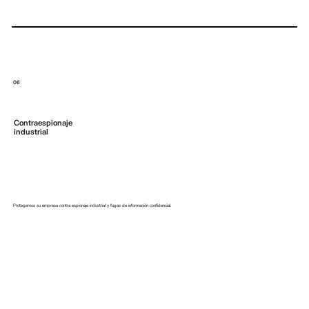
06
Contraespionaje
industrial
Protegemos su empresa contra espionaje industrial y fugas de información confidencial.