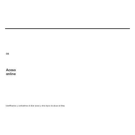
08
Acoso
online
Identificamos y combatimos el ciber acoso y otros tipos de abuso en línea.