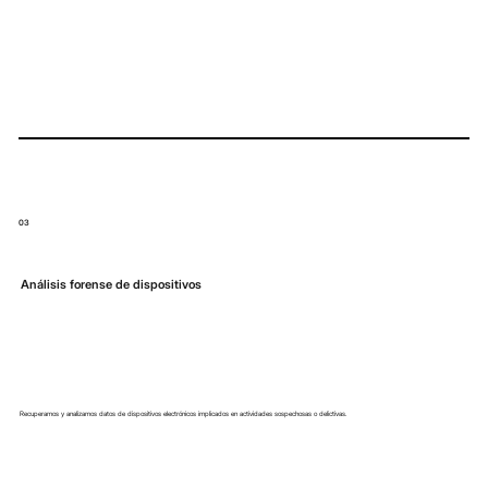
03
Análisis forense de dispositivos
Recuperamos y analizamos datos de dispositivos electrónicos implicados en actividades sospechosas o delictivas.