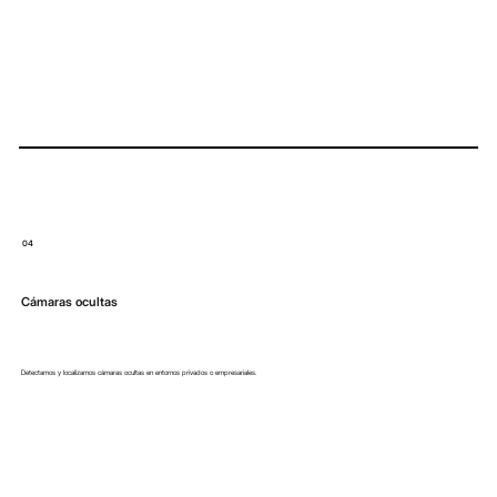
04
Cámaras ocultas
Detectamos y localizamos cámaras ocultas en entornos privados o empresariales.