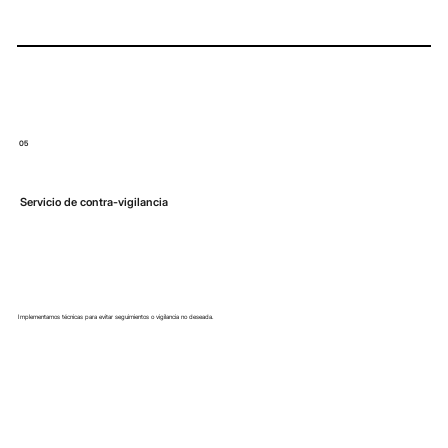
05
Servicio de contra-vigilancia
Implementamos técnicas para evitar seguimientos o vigilancia no deseada.